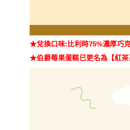
★兌換口味:比利時75%濃厚巧
★伯爵莓果蛋糕已更名為【紅茶