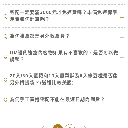
會員相關
宅配一定要滿3000元才免運費嗎？未滿免運標準
Q
消費爭議
運費如何計算呢？
Q
為何禮盒都需另外收盒費？
DM裡的禮盒內容物如果有不喜歡的，是否可以做
Q
調整？
20入/30入蛋捲和13入鳳梨酥及6入綠豆椪是否能
Q
另外附提袋？(送禮比較美觀)
Q
為何手工蛋捲宅配不能在最短日期內到貨？