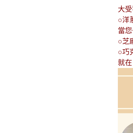
大受
○洋
當您
○
芝
○巧
就在