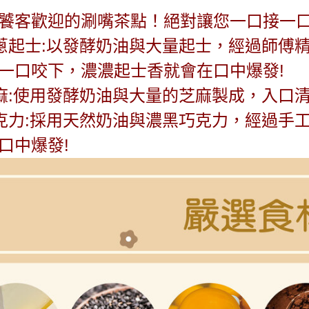
饕客歡迎的涮嘴茶點！
絕對讓您一口接一
蔥起士:以發酵奶油與大量起士，經過師傅
一口咬下，濃濃起士香就會在口中爆發!
麻:
使用發酵奶油與大量的芝麻製成，入口
克力:採用天然奶油與濃黑巧克力，經過手
口中爆發!