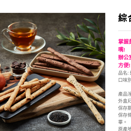
綜
掌握
嘴!
辦公
方便!
品名:
口味別
產品淨
外盒尺寸
保存期
保存
畢。
原產地