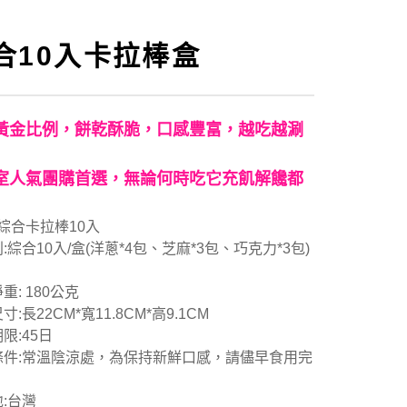
合10入卡拉棒盒
黃金比例，餅乾酥脆，口感豐富，越吃越涮
室人氣團購首選，無論何時吃它充飢解饞都
 綜合卡拉棒10入
:綜合10入/盒(洋蔥*4包、芝麻*3包、巧克力*3包)
重: 180公克
:長22CM*寬11.8CM*高9.1CM
限:45日
條件:常溫陰涼處，為保持新鮮口感，請儘早食用完
:台灣