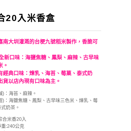
合20入米香盒
嘉南大圳灌溉的台梗九號稻米製作，香脆可
26全新口味：海鹽焦糖、鳳梨、麻辣、古早味
米。
有經典口味：煉乳、海苔、莓菓、泰式奶
出貨以店內現有口味為主。
鹹)：海苔、麻辣。
(甜)：海鹽焦糖、鳳梨、古早味三色米、煉乳、莓
泰式奶茶。
綜合米香20入
重:240公克