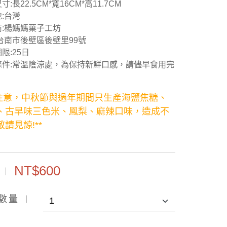
:長22.5CM*寬16CM*高11.7CM
:台灣
商:楊媽媽菓子工坊
台南市後壁區後壁里99號
限:25日
條件:常溫陰涼處，為保持新鮮口感，請儘早食用完
請注意，中秋節與過年期間只生產海鹽焦糖、
、古早味三色米、鳳梨、麻辣口味，造成不
請見諒!**
NT$600
數量