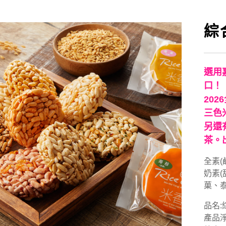
綜
選用
口！
20
三色
另還
茶。
全素(
奶素
菓、
品名:
產品淨