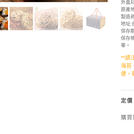
外盒尺寸
原產地
製造
地址:
保存期
保存
畢。
**
海苔
便，敬
定價
購買