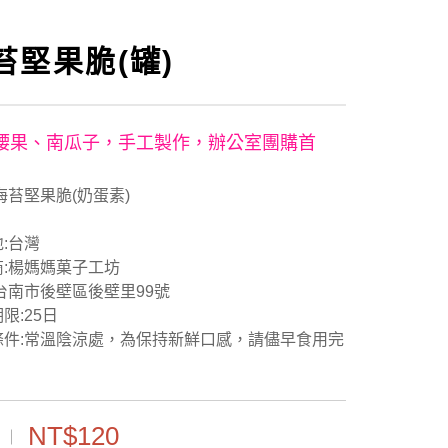
苔堅果脆(罐)
腰果、南瓜子，手工製作，辦公室團購首
海苔堅果脆(奶蛋素)
:台灣
商:楊媽媽菓子工坊
台南市後壁區後壁里99號
限:25日
條件:常溫陰涼處，為保持新鮮口感，請儘早食用完
NT$120