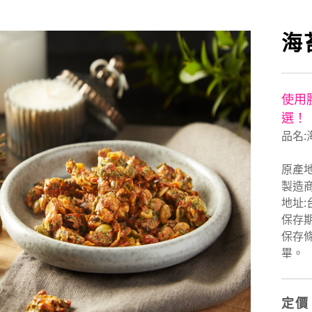
海
使用
選！
品名:
原產地
製造
地址:
保存期
保存
畢。
定價