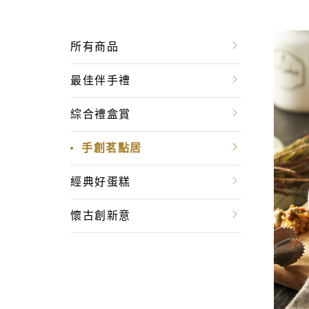
所有商品
最佳伴手禮
綜合禮盒賞
手創茗點居
經典好蛋糕
懷古創新意